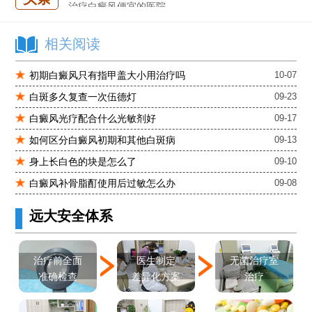
治疗白癜风便宜的医院
各种白斑的图片
白癜风单药遇瓶颈怎么办 -芦可替尼联合光疗，让难治部位"跟上来"
相关阅读
进口芦可替尼临床公益招募50名——石家庄远大第5届青少年白癜风复色夏令营启动
初期白癜风只有指甲盖大小用治疗吗
10-07
肚子上有几块白色斑块怎么治
白斑多久复查一次伍德灯
09-23
白癜风光疗配合什么光敏剂好
09-17
如何区分白癜风初期和其他白斑病
09-13
身上长白色的块是怎么了
09-10
白癜风补骨脂酊使用后过敏怎么办
09-08
远大安全体系
医生制定
治疗前全面
无菌治疗室
差异化方案
准确检查
治疗