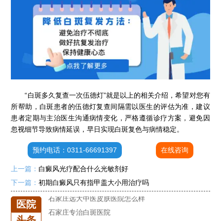
石家庄专治白斑医院
治疗白癜风便宜的医院
“白斑多久复查一次伍德灯”就是以上的相关介绍，希望对您有
各种白斑的图片
所帮助，白斑患者的伍德灯复查间隔需以医生的评估为准，建议
白癜风单药遇瓶颈怎么办 -芦可替尼联合光疗，让难治部位"跟上来"
患者定期与主治医生沟通病情变化，严格遵循诊疗方案，避免因
进口芦可替尼临床公益招募50名——石家庄远大第5届青少年白癜风复色夏令营启动
忽视细节导致病情延误，早日实现白斑复色与病情稳定。​
肚子上有几块白色斑块怎么治
预约电话：0311-66691397
在线咨询
白癜风发病多久进入扩散期
上一篇：
白癜风光疗配合什么光敏剂好
小孩有白斑是怎么回事
下一篇：
初期白癜风只有指甲盖大小用治疗吗
石家庄治白癜风的正规医院
石家庄远大中医皮肤医院怎么样
医院
石家庄专治白斑医院
头条