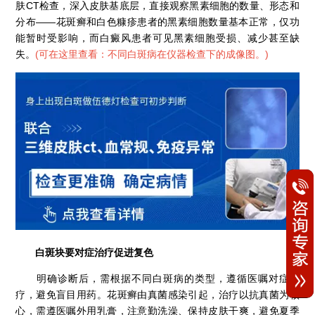
肤CT检查，深入皮肤基底层，直接观察黑素细胞的数量、形态和
分布——花斑癣和白色糠疹患者的黑素细胞数量基本正常，仅功
能暂时受影响，而白癜风患者可见黑素细胞受损、减少甚至缺
失。
(
可在这里查看：不同白斑病在仪器检查下的成像图。
)
白斑块要对症治疗促进复色
明确诊断后，需根据不同白斑病的类型，遵循医嘱对症治
疗，避免盲目用药。花斑癣由真菌感染引起，治疗以抗真菌为核
心，需遵医嘱外用乳膏，注意勤洗澡、保持皮肤干爽，避免夏季