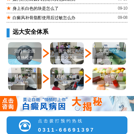
肚子上有几块白色斑块怎么治
身上长白色的块是怎么了
09-10
白癜风补骨脂酊使用后过敏怎么办
09-08
远大安全体系
医生制定
治疗前全面
无菌治疗室
差异化方案
准确检查
治疗
精神、心理
精神、心理
药物+食疗
辅导
辅导
辅助
点击拨打预约热线
0311-66691397