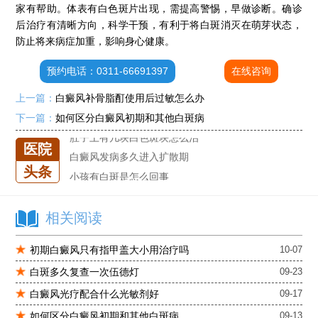
家有帮助。体表有白色斑片出现，需提高警惕，早做诊断。确诊
后治疗有清晰方向，科学干预，有利于将白斑消灭在萌芽状态，
石家庄专治白斑医院
防止将来病症加重，影响身心健康。
治疗白癜风便宜的医院
预约电话：0311-66691397
在线咨询
各种白斑的图片
上一篇：
白癜风补骨脂酊使用后过敏怎么办
白癜风单药遇瓶颈怎么办 -芦可替尼联合光疗，让难治部位"跟上来"
下一篇：
如何区分白癜风初期和其他白斑病
进口芦可替尼临床公益招募50名——石家庄远大第5届青少年白癜风复色夏令营启动
肚子上有几块白色斑块怎么治
医院
白癜风发病多久进入扩散期
头条
小孩有白斑是怎么回事
石家庄治白癜风的正规医院
石家庄远大中医皮肤医院怎么样
相关阅读
石家庄专治白斑医院
初期白癜风只有指甲盖大小用治疗吗
10-07
治疗白癜风便宜的医院
白斑多久复查一次伍德灯
09-23
各种白斑的图片
白癜风单药遇瓶颈怎么办 -芦可替尼联合光疗，让难治部位"跟上来"
白癜风光疗配合什么光敏剂好
09-17
进口芦可替尼临床公益招募50名——石家庄远大第5届青少年白癜风复色夏令营启动
如何区分白癜风初期和其他白斑病
09-13