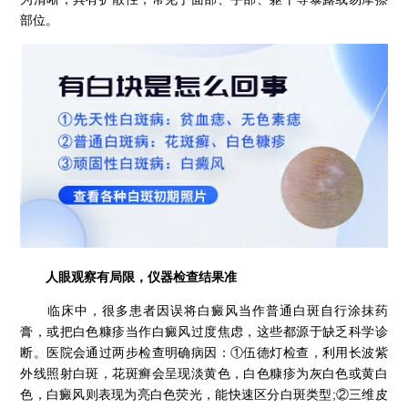
部位。
人眼观察有局限，仪器检查结果准
临床中，很多患者因误将白癜风当作普通白斑自行涂抹药
膏，或把白色糠疹当作白癜风过度焦虑，这些都源于缺乏科学诊
断。医院会通过两步检查明确病因：①伍德灯检查，利用长波紫
外线照射白斑，花斑癣会呈现淡黄色，白色糠疹为灰白色或黄白
色，白癜风则表现为亮白色荧光，能快速区分白斑类型;②三维皮