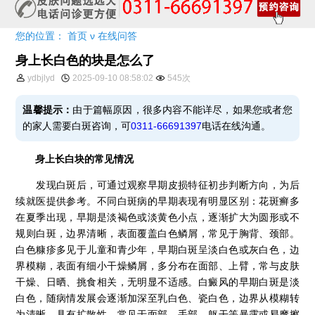
您的位置：
首页
ν
在线问答
身上长白色的块是怎么了
ydbjlyd
2025-09-10 08:58:02
545次
温馨提示：
由于篇幅原因，很多内容不能详尽，如果您或者您
的家人需要白斑咨询，可
0311-66691397
电话在线沟通。
身上长白块的常见情况
发现白斑后，可通过观察早期皮损特征初步判断方向，为后
续就医提供参考。不同白斑病的早期表现有明显区别：花斑癣多
在夏季出现，早期是淡褐色或淡黄色小点，逐渐扩大为圆形或不
规则白斑，边界清晰，表面覆盖白色鳞屑，常见于胸背、颈部。
白色糠疹多见于儿童和青少年，早期白斑呈淡白色或灰白色，边
界模糊，表面有细小干燥鳞屑，多分布在面部、上臂，常与皮肤
干燥、日晒、挑食相关，无明显不适感。白癜风的早期白斑是淡
白色，随病情发展会逐渐加深至乳白色、瓷白色，边界从模糊转
为清晰，具有扩散性，常见于面部、手部、躯干等暴露或易摩擦