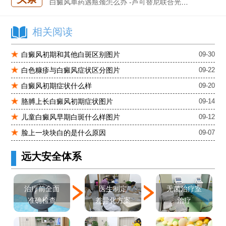
白癜风单药遇瓶颈怎么办 -芦可替尼联合光疗，让难治部位"跟上来"
进口芦可替尼临床公益招募50名——石家庄远大第5届青少年白癜风复色夏令营启动
肚子上有几块白色斑块怎么治
相关阅读
白癜风初期和其他白斑区别图片
09-30
白色糠疹与白癜风症状区分图片
09-22
白癜风初期症状什么样
09-20
胳膊上长白癜风初期症状图片
09-14
儿童白癜风早期白斑什么样图片
09-12
脸上一块块白的是什么原因
09-07
远大安全体系
医生制定
治疗前全面
无菌治疗室
差异化方案
准确检查
治疗