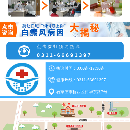
精神、心理
精神、心理
药物+食疗
辅导
辅导
辅助
点击拨打预约热线
0311-66691397
接诊时间：8:00点-17:30点
健康热线：0311-66691397
石家庄市桥西区裕华东路7号