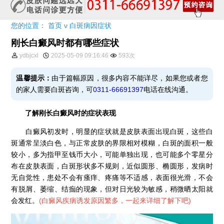
您的位置：
首页
ν
白斑病因症状
刚长白癜风时都有哪些症状
ydbjcxl
2025-05-09 09:16:46
593次
温馨提示：
由于篇幅原因，很多内容不能详尽，如果您或者您
的家人需要白斑咨询，可
0311-66691397
电话在线沟通。
了解刚长白癜风时的症状表现
白癜风初发时，明显的症状就是皮肤表面出现白斑，这些白
斑通常呈淡白色，与正常皮肤的界限相对模糊，白斑的面积一般
较小，多为指甲至钱币大小，可能单独出现，也可能多个零星分
布在皮肤表面，白斑形状多不规则，近似圆形、椭圆形，发病时
无自觉性，患处不会有瘙痒、疼痛等不适感，表面很光滑，不会
有脱屑、萎缩、结痂的现象，但对日光较为敏感，稍微晒太阳就
会发红。
(
白癜风疾病诱发原因繁多，一起来详细了解下吧
)