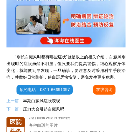
石家庄专治白斑医院
治疗白癜风便宜的医院
各种白斑的图片
白癜风单药遇瓶颈怎么办 -芦可替尼联合光疗，让难治部位"跟上来"
“刚长白癜风时都有哪些症状”就是以上的相关介绍，白癜风刚
进口芦可替尼临床公益招募50名——石家庄远大第5届青少年白癜风复色夏令营启动
出现时的症状虽然不明显，但只要我们提高警惕，细心观察身体
肚子上有几块白色斑块怎么治
变化，就能做到早发现，一旦确诊，要注意及时采用科学手段治
白癜风发病多久进入扩散期
疗，并做好日常防护，使白斑尽快恢复，避免发生更多危害。
小孩有白斑是怎么回事
预约电话：0311-66691397
在线咨询
石家庄治白癜风的正规医院
上一篇：
早期白癜风症状表现
石家庄远大中医皮肤医院怎么样
石家庄专治白斑医院
下一篇：
压力大会引起白癜风吗
治疗白癜风便宜的医院
医院
各种白斑的图片
头条