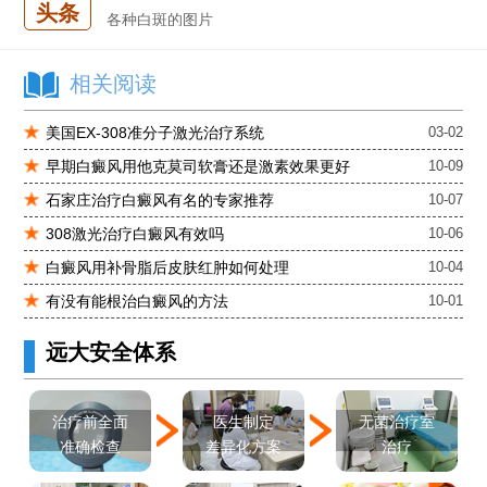
头条
各种白斑的图片
白癜风单药遇瓶颈怎么办 -芦可替尼联合光疗，让难治部位"跟上来"
进口芦可替尼临床公益招募50名——石家庄远大第5届青少年白癜风复色夏令营启动
相关阅读
肚子上有几块白色斑块怎么治
美国EX-308准分子激光治疗系统
03-02
早期白癜风用他克莫司软膏还是激素效果更好
10-09
石家庄治疗白癜风有名的专家推荐
10-07
308激光治疗白癜风有效吗
10-06
白癜风用补骨脂后皮肤红肿如何处理
10-04
有没有能根治白癜风的方法
10-01
远大安全体系
医生制定
治疗前全面
无菌治疗室
差异化方案
准确检查
治疗