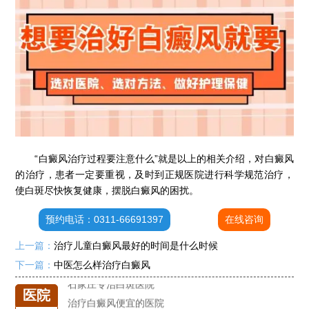
石家庄专治白斑医院
治疗白癜风便宜的医院
各种白斑的图片
白癜风单药遇瓶颈怎么办 -芦可替尼联合光疗，让难治部位"跟上来"
“白癜风治疗过程要注意什么”就是以上的相关介绍，对白癜风
进口芦可替尼临床公益招募50名——石家庄远大第5届青少年白癜风复色夏令营启动
的治疗，患者一定要重视，及时到正规医院进行科学规范治疗，
肚子上有几块白色斑块怎么治
使白斑尽快恢复健康，摆脱白癜风的困扰。
白癜风发病多久进入扩散期
预约电话：0311-66691397
在线咨询
小孩有白斑是怎么回事
石家庄治白癜风的正规医院
上一篇：
治疗儿童白癜风最好的时间是什么时候
石家庄远大中医皮肤医院怎么样
下一篇：
中医怎么样治疗白癜风
石家庄专治白斑医院
医院
治疗白癜风便宜的医院