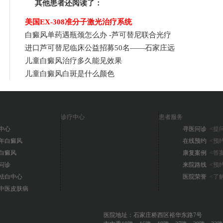
其他患者还阅读了：
美国EX-308准分子激光治疗系统
白癜风单药遇瓶颈怎么办 -芦可替尼联合光疗
进口芦可替尼临床公益招募50名——石家庄远
儿童白癜风治疗多久能见效果
儿童白癜风白斑是什么颜色
诊疗中心
患者服务
中心
寻医问诊
<提问
年白癜风
在线预约
<预约
白癜风
康复案例
<答案
问诊
来院路线
<预约
祛白中心
医院荣誉
<了解
中医皮肤病
医院地址：石家庄桥西区裕华东路7号