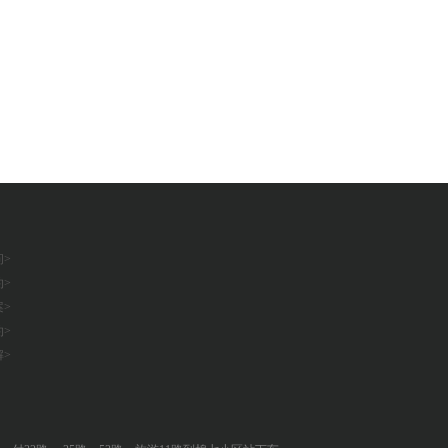
>
>
>
>
>