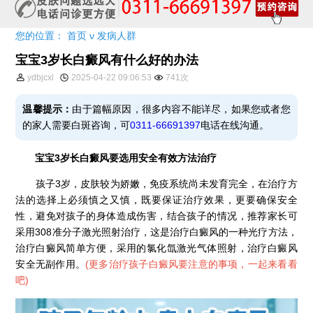
您的位置：
首页
ν
发病人群
宝宝3岁长白癜风有什么好的办法
ydbjcxl
2025-04-22 09:06:53
741次
温馨提示：
由于篇幅原因，很多内容不能详尽，如果您或者您
的家人需要白斑咨询，可
0311-66691397
电话在线沟通。
宝宝3岁长白癜风要选用安全有效方法治疗
孩子3岁，皮肤较为娇嫩，免疫系统尚未发育完全，在治疗方
法的选择上必须慎之又慎，既要保证治疗效果，更要确保安全
性，避免对孩子的身体造成伤害，结合孩子的情况，推荐家长可
采用308准分子激光照射治疗，这是治疗白癜风的一种光疗方法，
治疗白癜风简单方便，采用的氯化氙激光气体照射，治疗白癜风
安全无副作用。
(
更多治疗孩子白癜风要注意的事项，一起来看看
吧
)