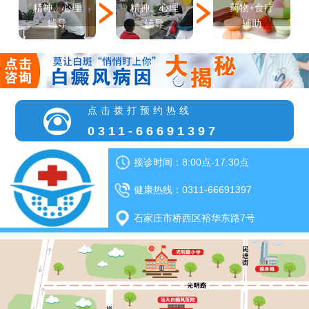
精神、心理
精神、心理
药物+食疗
辅导
辅导
辅助
点击拨打预约热线
0311-66691397
接诊时间：8:00点-17:30点
健康热线：0311-66691397
石家庄市桥西区裕华东路7号