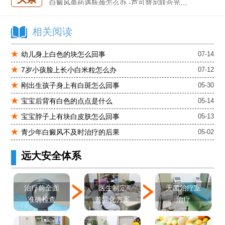
白癜风单药遇瓶颈怎么办 -芦可替尼联合光疗，让难治部位"跟上来"
进口芦可替尼临床公益招募50名——石家庄远大第5届青少年白癜风复色夏令营启动
肚子上有几块白色斑块怎么治
相关阅读
幼儿身上白色的块怎么回事
07-14
7岁小孩脸上长小白米粒怎么办
07-12
刚出生孩子身上有白斑怎么回事
05-30
宝宝后背有白色的点点是什么
05-14
宝宝脖子上有块白皮肤怎么回事
05-13
青少年白癜风不及时治疗的后果
05-02
远大安全体系
医生制定
治疗前全面
无菌治疗室
差异化方案
准确检查
治疗