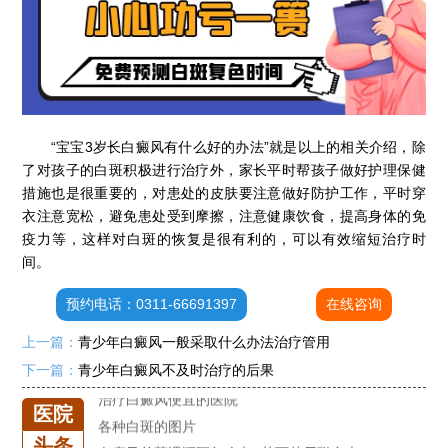
石家庄专治白斑医院
治疗白癜风便宜的医院
“宝宝3岁长白癜风有什么好的办法”就是以上的相关介绍，除
各种白斑的图片
了对孩子的白斑积极进行治疗外，家长平时帮孩子做好护理保健
白癜风单药遇瓶颈怎么办 -芦可替尼联合光疗，让难治部位"跟上来"
措施也是很重要的，对患处的皮肤要注意做好防护工作，平时穿
进口芦可替尼临床公益招募50名——石家庄远大第5届青少年白癜风复色夏令营启动
衣注意宽松，避免患处受到摩擦，注意健康饮食，提高身体的免
肚子上有几块白色斑块怎么治
疫力等，这样对白斑的恢复是很有利的，可以有效缩短治疗时
白癜风发病多久进入扩散期
间。
小孩有白斑是怎么回事
预约电话：0311-66691397
在线咨询
石家庄治白癜风的正规医院
上一篇：
青少年白癜风一般采取什么办法治疗管用
石家庄远大中医皮肤医院怎么样
下一篇：
青少年白癜风不及时治疗的后果
石家庄专治白斑医院
治疗白癜风便宜的医院
医院
各种白斑的图片
头条