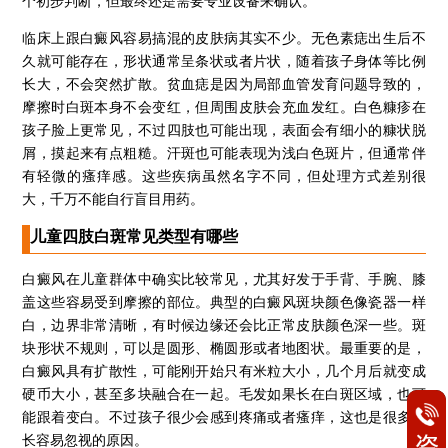
个初步判断，但最终还是需要专业设备来确认。
临床上跟白癜风容易搞混的皮肤病其实不少。无色素痣出生后不
久就可能存在，形状通常呈条状或者片状，随着孩子身体等比例
长大，不会突然扩散。贫血痣是因为局部血管发育问题导致的，
摩擦时白斑本身不会变红，但周围皮肤会充血发红。白色糠疹在
孩子脸上更常见，不过四肢也可能出现，表面会有细小的糠状脱
屑，摸起来有点粗糙。汗斑也可能表现为浅白色斑片，但通常伴
有轻微的瘙痒感。这些疾病虽然名字不同，但处理方式差别很
大，千万不能自行盲目用药。
儿童四肢白斑常见类型有哪些
白癜风在儿童群体中确实比较常见，尤其好发于手背、手腕、膝
盖这些容易受到摩擦的部位。典型的白癜风斑块颜色像瓷器一样
白，边界非常清晰，有时候边缘还会比正常皮肤颜色深一些。斑
块形状不规则，可以是圆形、椭圆形或者地图状。最重要的是，
白癜风具有扩散性，可能刚开始只有米粒大小，几个月后就变成
硬币大小，甚至多块融合在一起。毛发如果长在白斑区域，也可
能跟着变白。不过孩子很少会感到疼痛或者瘙痒，这也是很多家
长容易忽视的原因。