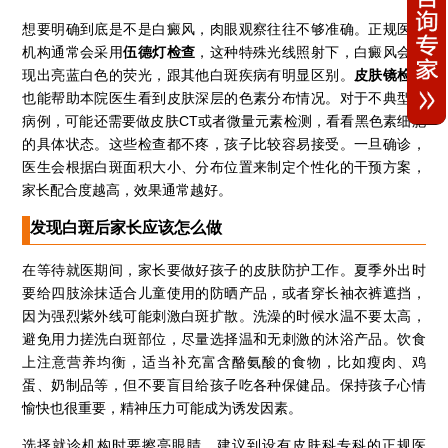
想要明确到底是不是白癜风，肉眼观察往往不够准确。正规医疗
机构通常会采用
伍德灯检查
，这种特殊光线照射下，白癜风会呈
现出亮蓝白色的荧光，跟其他白斑疾病有明显区别。
皮肤镜检查
也能帮助本院医生看到皮肤深层的色素分布情况。对于不典型的
病例，可能还需要做皮肤CT或者微量元素检测，看看黑色素细胞
的具体状态。这些检查都不疼，孩子比较容易接受。一旦确诊，
医生会根据白斑面积大小、分布位置来制定个性化的干预方案，
家长配合度越高，效果通常越好。
发现白斑后家长应该怎么做
在等待就医期间，家长要做好孩子的皮肤防护工作。夏季外出时
要给四肢涂抹适合儿童使用的防晒产品，或者穿长袖衣裤遮挡，
因为强烈紫外线可能刺激白斑扩散。洗澡的时候水温不要太高，
避免用力搓洗白斑部位，尽量选择温和无刺激的沐浴产品。饮食
上注意营养均衡，适当补充富含酪氨酸的食物，比如瘦肉、鸡
蛋、奶制品等，但不要盲目给孩子吃各种保健品。保持孩子心情
愉快也很重要，精神压力可能成为诱发因素。
选择就诊机构时要擦亮眼睛，建议到设有皮肤科专科的正规医