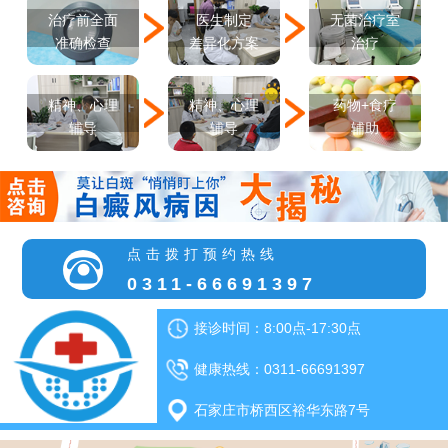
医生制定
治疗前全面
无菌治疗室
差异化方案
准确检查
治疗
精神、心理
精神、心理
药物+食疗
辅导
辅导
辅助
点击拨打预约热线
0311-66691397
接诊时间：8:00点-17:30点
健康热线：0311-66691397
石家庄市桥西区裕华东路7号