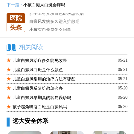
下一篇：
小孩白癜风白斑会痒吗
进口芦可替尼临床公益招募50名——石家庄远大第5届青少年白癜风复色夏令营启动
肚子上有几块白色斑块怎么治
医院
白癜风发病多久进入扩散期
头条
小孩有白斑是怎么回事
石家庄治白癜风的正规医院
石家庄远大中医皮肤医院怎么样
相关阅读
石家庄专治白斑医院
儿童白癜风治疗多久能见效果
05-21
治疗白癜风便宜的医院
儿童白癜风白斑是什么颜色
05-21
各种白斑的图片
白癜风单药遇瓶颈怎么办 -芦可替尼联合光疗，让难治部位"跟上来"
儿童白癜风常用的治疗方法有哪些
05-21
进口芦可替尼临床公益招募50名——石家庄远大第5届青少年白癜风复色夏令营启动
儿童白癜风反复扩散怎么办
05-20
肚子上有几块白色斑块怎么治
儿童白癜风早期真的容易误诊吗
05-20
孩子嘴角嘴唇白斑是白癜风吗
05-20
远大安全体系