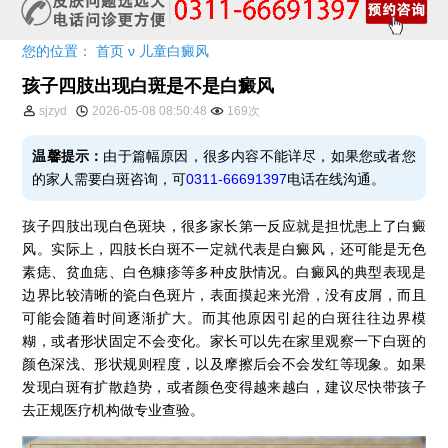
您的位置：
首页
ν
儿童白癜风
孩子四肢出现白斑是不是白癜风
sjzyd
2026-05-08 08:50:48
169次
温馨提示：
由于篇幅原因，很多内容不能详尽，如果您或者您
的家人需要白斑咨询，可
0311-66691397
电话在线沟通。
孩子四肢出现白色斑块，很多家长第一反应就是担忧患上了白癜
风。实际上，四肢长白斑不一定就代表是白癜风，还可能是无色
素痣、贫血痣、白色糠疹等多种皮肤情况。白癜风的典型表现是
边界比较清晰的瓷白色斑片，表面摸起来光滑，没有皮屑，而且
可能会随着时间逐渐扩大。而其他原因引起的白斑往往边界模
糊，或者形状固定不会变化。家长可以先在家里观察一下白斑的
颜色深浅、形状规则程度，以及摩擦后会不会发红等现象。如果
发现白斑有扩散趋势，或者颜色变得越来越白，建议尽快带孩子
去正规医疗机构做专业查验。