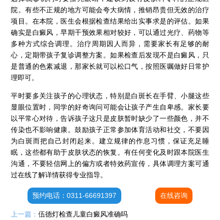
院。有些不正规的地方可能会夸大病情，推销昂贵但无效的治疗
项目。在本院，医生会根据检查结果给出实事求是的评估。如果
确实是白癜风，早期干预效果相对较好，可以通过光疗、药物等
多种方式综合调理。治疗周期因人而异，需要家长有足够的耐
心，定期带孩子复诊调整方案。如果检查后发现不是白癜风，只
是普通的色素减退，那家长就可以松口气，按照医嘱做好日常护
理即可。
平时要多关注孩子的心理状态，特别是白斑长在手臂、小腿这些
显眼位置时，同学的好奇询问可能会让孩子产生自卑感。家长要
以平常心对待，告诉孩子这只是皮肤暂时缺少了一些颜色，并不
传染也不影响健康。鼓励孩子正常参加体育活动和社交，不要因
为白斑而把自己封闭起来。建立规律的作息习惯，保证充足睡
眠，这些都有助于皮肤状态的恢复。有任何变化及时跟本院医生
沟通，不要轻信网上的偏方或者特效药宣传，具体调理方案可通
石家庄专治白斑医院
过在线了解详情获得专业指导。
治疗白癜风便宜的医院
预约电话：0311-66691397
在线咨询
各种白斑的图片
上一篇：
伍德灯检查儿童白癜风准确吗
白癜风单药遇瓶颈怎么办 -芦可替尼联合光疗，让难治部位"跟上来"