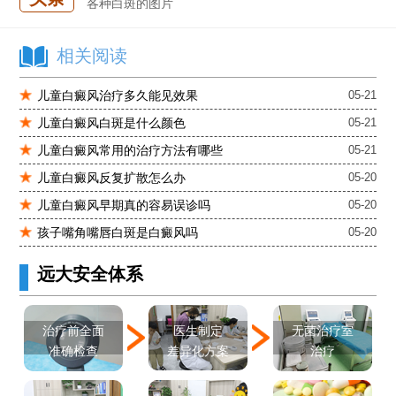
各种白斑的图片
白癜风单药遇瓶颈怎么办 -芦可替尼联合光疗，让难治部位"跟上来"
进口芦可替尼临床公益招募50名——石家庄远大第5届青少年白癜风复色夏令营启动
相关阅读
肚子上有几块白色斑块怎么治
儿童白癜风治疗多久能见效果
05-21
儿童白癜风白斑是什么颜色
05-21
儿童白癜风常用的治疗方法有哪些
05-21
儿童白癜风反复扩散怎么办
05-20
儿童白癜风早期真的容易误诊吗
05-20
孩子嘴角嘴唇白斑是白癜风吗
05-20
远大安全体系
医生制定
治疗前全面
无菌治疗室
差异化方案
准确检查
治疗