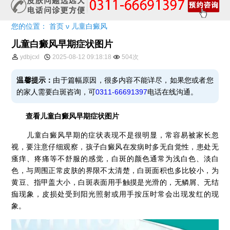
您的位置：
首页
ν
儿童白癜风
儿童白癜风早期症状图片
ydbjcxl
2025-08-12 09:18:18
504次
温馨提示：
由于篇幅原因，很多内容不能详尽，如果您或者您
的家人需要白斑咨询，可
0311-66691397
电话在线沟通。
查看儿童白癜风早期症状图片
儿童白癜风早期的症状表现不是很明显，常容易被家长忽
视，要注意仔细观察，孩子白癜风在发病时多无自觉性，患处无
瘙痒、疼痛等不舒服的感觉，白斑的颜色通常为浅白色、淡白
色，与周围正常皮肤的界限不太清楚，白斑面积也多比较小，为
黄豆、指甲盖大小，白斑表面用手触摸是光滑的，无鳞屑、无结
痂现象，皮损处受到阳光照射或用手按压时常会出现发红的现
象。