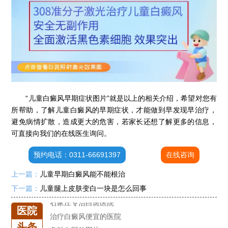
石家庄专治白斑医院
治疗白癜风便宜的医院
各种白斑的图片
“儿童白癜风早期症状图片”就是以上的相关介绍，希望对您有
白癜风单药遇瓶颈怎么办 -芦可替尼联合光疗，让难治部位"跟上来"
所帮助，了解儿童白癜风的早期症状，才能做到早发现早治疗，
进口芦可替尼临床公益招募50名——石家庄远大第5届青少年白癜风复色夏令营启动
避免病情扩散，造成更大的危害，若家长还想了解更多的信息，
肚子上有几块白色斑块怎么治
可直接向我们的在线医生询问。
白癜风发病多久进入扩散期
预约电话：0311-66691397
在线咨询
小孩有白斑是怎么回事
石家庄治白癜风的正规医院
上一篇：
儿童早期白癜风能不能根治
石家庄远大中医皮肤医院怎么样
下一篇：
儿童腿上皮肤变白一块是怎么回事
石家庄专治白斑医院
医院
治疗白癜风便宜的医院
头条