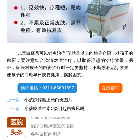
石家庄专治白斑医院
治疗白癜风便宜的医院
各种白斑的图片
白癜风单药遇瓶颈怎么办 -芦可替尼联合光疗，让难治部位"跟上来"
“儿童白癜风可以针灸治疗吗”就是以上的相关介绍，对孩子的
进口芦可替尼临床公益招募50名——石家庄远大第5届青少年白癜风复色夏令营启动
白斑，要注意结合病情对症治疗，以取得理想的治疗效果，另
外，家长对孩子的白斑治疗时一定要坚持，不断累积治疗效果，
肚子上有几块白色斑块怎么治
使孩子的白斑早日恢复健康，摆脱困扰。
白癜风发病多久进入扩散期
小孩有白斑是怎么回事
预约电话：0311-66691397
在线咨询
石家庄治白癜风的正规医院
上一篇：
小孩缺锌脸上长白斑图片
石家庄远大中医皮肤医院怎么样
下一篇：
小孩吃维生素C会引起白癜风吗
石家庄专治白斑医院
治疗白癜风便宜的医院
医院
各种白斑的图片
头条
白癜风单药遇瓶颈怎么办 -芦可替尼联合光疗，让难治部位"跟上来"