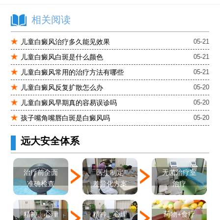
进口芦可替尼临床公益招募50名——石家庄远大第5届青少年白癜风复色夏令营启动
相关阅读
肚子上有几块白色斑块怎么治
儿童白癜风治疗多久能见效果
05-21
儿童白癜风白斑是什么颜色
05-21
儿童白癜风常用的治疗方法有哪些
05-21
儿童白癜风反复扩散怎么办
05-20
儿童白癜风早期真的容易误诊吗
05-20
孩子嘴角嘴唇白斑是白癜风吗
05-20
远大安全体系
医生制定
治疗前全面
无菌治疗室
差异化方案
准确检查
治疗
精神、心理
精神、心理
药物+食疗