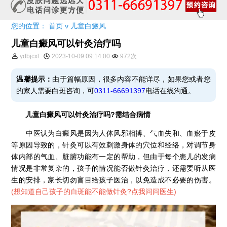
您的位置：
首页
ν
儿童白癜风
儿童白癜风可以针灸治疗吗
ydbjcxl
2023-10-09 09:14:00
972次
温馨提示：
由于篇幅原因，很多内容不能详尽，如果您或者您
的家人需要白斑咨询，可
0311-66691397
电话在线沟通。
儿童白癜风可以针灸治疗吗?需结合病情
中医认为白癜风是因为人体风邪相搏、气血失和、血瘀于皮
等原因导致的，针灸可以有效刺激身体的穴位和经络，对调节身
体内部的气血、脏腑功能有一定的帮助，但由于每个患儿的发病
情况是非常复杂的，孩子的情况能否做针灸治疗，还需要听从医
生的安排，家长切勿盲目给孩子医治，以免造成不必要的伤害。
(
想知道自己孩子的白斑能不能做针灸?点我问问医生
)