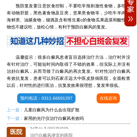
预防复发要注意饮食控制，不要吃辛辣刺激性食物，多吃含
有动物肝脏，黑色素食物及豆类，坚果类食物等，少吃牛羊肉、
海鲜类、油腻食物，烟酒及含有维生素c的食物瓜果蔬菜和酸性食
物也不建议吃，放松心情，有利于预防白癜风的复发。
石家庄专治白斑医院
治疗白癜风便宜的医院
温馨提示：很多白癜风患者盲目选择治疗方法，治疗时并没
各种白斑的图片
有针对治疗，可能短时间内取得了不错的效果，但实际上并没有
白癜风单药遇瓶颈怎么办 -芦可替尼联合光疗，让难治部位"跟上来"
治好白癜风，从而导致了白癜风的再次复发。针对性治疗白癜风
进口芦可替尼临床公益招募50名——石家庄远大第5届青少年白癜风复色夏令营启动
有效抗复发，患者可以到石家庄远大中医皮肤病医院，全面检查
肚子上有几块白色斑块怎么治
以后，针对性的进行医治，抗复发效果很理想，复发率很低。
白癜风发病多久进入扩散期
预约电话：0311-66691397
在线咨询
小孩有白斑是怎么回事
石家庄治白癜风的正规医院
上一篇：
儿童白癜风为什么会出现扩散
石家庄远大中医皮肤医院怎么样
下一篇：
家用的光疗仪治疗白癜风有效吗
石家庄专治白斑医院
医院
治疗白癜风便宜的医院