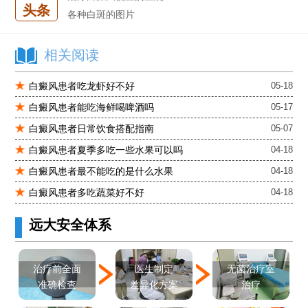
头条
各种白斑的图片
白癜风单药遇瓶颈怎么办 -芦可替尼联合光疗，让难治部位"跟上来"
进口芦可替尼临床公益招募50名——石家庄远大第5届青少年白癜风复色夏令营启动
相关阅读
肚子上有几块白色斑块怎么治
白癜风患者吃龙虾好不好
05-18
白癜风患者能吃海鲜喝啤酒吗
05-17
白癜风患者日常饮食搭配指南
05-07
白癜风患者夏季多吃一些水果可以吗
04-18
白癜风患者最不能吃的是什么水果
04-18
白癜风患者多吃蔬菜好不好
04-18
远大安全体系
医生制定
治疗前全面
无菌治疗室
差异化方案
准确检查
治疗